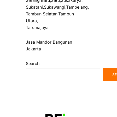
Serang Baru
,
Setu
,
Sukakarya
,
Sukatani
,
Sukawangi
,
Tambelang
,
Tambun Selatan
,
Tambun
Utara
,
Tarumajaya
Jasa Mandor Bangunan
Jakarta
Search
SE
bangunrumah7