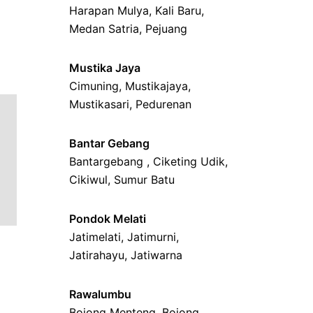
Harapan Mulya
,
Kali Baru
,
Medan Satria,
Pejuang
Mustika Jaya
Cimuning
, Mustikajaya,
Mustikasari
,
Pedurenan
Bantar Gebang
Bantargebang ,
Ciketing Udik
,
Cikiwul
,
Sumur Batu
Pondok Melati
Jatimelati
,
Jatimurni
,
Jatirahayu
,
Jatiwarna
Rawalumbu
Bojong Menteng
,
Bojong