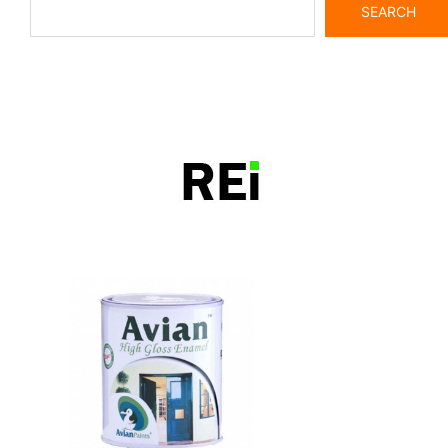
SEARCH
bangunrumah7