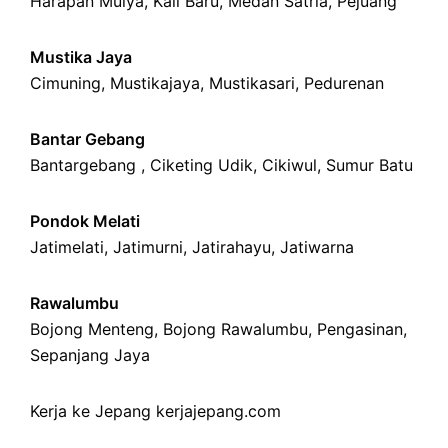
Harapan Mulya
,
Kali Baru
, Medan Satria,
Pejuang
Mustika Jaya
Cimuning
, Mustikajaya,
Mustikasari
,
Pedurenan
Bantar Gebang
Bantargebang ,
Ciketing Udik
,
Cikiwul
,
Sumur Batu
Pondok Melati
Jatimelati
,
Jatimurni
,
Jatirahayu
,
Jatiwarna
Rawalumbu
Bojong Menteng
,
Bojong Rawalumbu
,
Pengasinan
,
Sepanjang Jaya
Kerja ke Jepang
kerjajepang.com