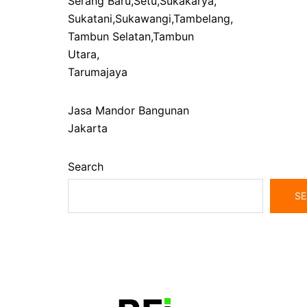
Serang Baru
,
Setu
,
Sukakarya
,
Sukatani
,
Sukawangi
,
Tambelang
,
Tambun Selatan
,
Tambun
Utara
,
Tarumajaya
Jasa Mandor Bangunan
Jakarta
Search
SE
bangunrumah7