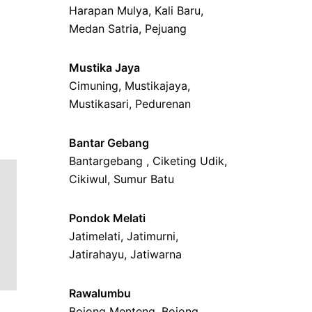
Harapan Mulya
,
Kali Baru
,
Medan Satria,
Pejuang
Mustika Jaya
Cimuning
, Mustikajaya,
Mustikasari
,
Pedurenan
Bantar Gebang
Bantargebang ,
Ciketing Udik
,
Cikiwul
,
Sumur Batu
Pondok Melati
Jatimelati
,
Jatimurni
,
Jatirahayu
,
Jatiwarna
Rawalumbu
Bojong Menteng
,
Bojong