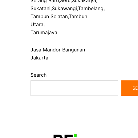
Serang Baru
,
Setu
,
Sukakarya
,
Sukatani
,
Sukawangi
,
Tambelang
,
Tambun Selatan
,
Tambun
Utara
,
Tarumajaya
Jasa Mandor Bangunan
Jakarta
Search
SE
bangunrumah7