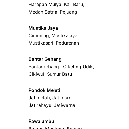
Harapan Mulya
,
Kali Baru
,
Medan Satria,
Pejuang
Mustika Jaya
Cimuning
, Mustikajaya,
Mustikasari
,
Pedurenan
Bantar Gebang
Bantargebang ,
Ciketing Udik
,
Cikiwul
,
Sumur Batu
Pondok Melati
Jatimelati
,
Jatimurni
,
Jatirahayu
,
Jatiwarna
Rawalumbu
Bojong Menteng
,
Bojong