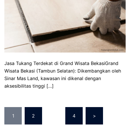
Jasa Tukang Terdekat di Grand Wisata BekasiGrand
Wisata Bekasi (Tambun Selatan): Dikembangkan oleh
Sinar Mas Land, kawasan ini dikenal dengan
aksesibilitas tinggi […]
Posts
1
2
…
4
>
pagination