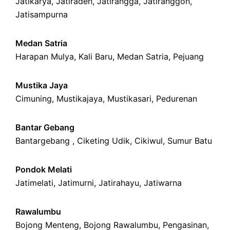
Jatikarya
,
Jatiraden
,
Jatirangga
,
Jatiranggon
,
Jatisampurna
Medan Satria
Harapan Mulya
,
Kali Baru
, Medan Satria,
Pejuang
Mustika Jaya
Cimuning
, Mustikajaya,
Mustikasari
,
Pedurenan
Bantar Gebang
Bantargebang ,
Ciketing Udik
,
Cikiwul
,
Sumur Batu
Pondok Melati
Jatimelati
,
Jatimurni
,
Jatirahayu
,
Jatiwarna
Rawalumbu
Bojong Menteng
,
Bojong Rawalumbu
,
Pengasinan
,