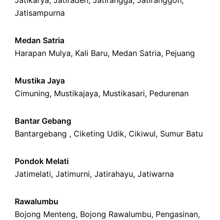
Jatikarya
,
Jatiraden
,
Jatirangga
,
Jatiranggon
,
Jatisampurna
Medan Satria
Harapan Mulya
,
Kali Baru
, Medan Satria,
Pejuang
Mustika Jaya
Cimuning
, Mustikajaya,
Mustikasari
,
Pedurenan
Bantar Gebang
Bantargebang ,
Ciketing Udik
,
Cikiwul
,
Sumur Batu
Pondok Melati
Jatimelati
,
Jatimurni
,
Jatirahayu
,
Jatiwarna
Rawalumbu
Bojong Menteng
,
Bojong Rawalumbu
,
Pengasinan
,