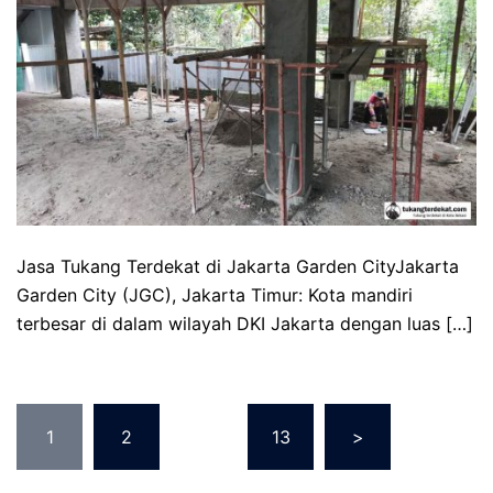
Jasa Tukang Terdekat di Jakarta Garden CityJakarta
Garden City (JGC), Jakarta Timur: Kota mandiri
terbesar di dalam wilayah DKI Jakarta dengan luas […]
Posts
1
2
…
13
>
pagination