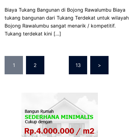
Biaya Tukang Bangunan di Bojong Rawalumbu Biaya
tukang bangunan dari Tukang Terdekat untuk wilayah
Bojong Rawalumbu sangat menarik / kompetitif.
Tukang terdekat kini […]
Posts
1
2
…
13
>
pagination