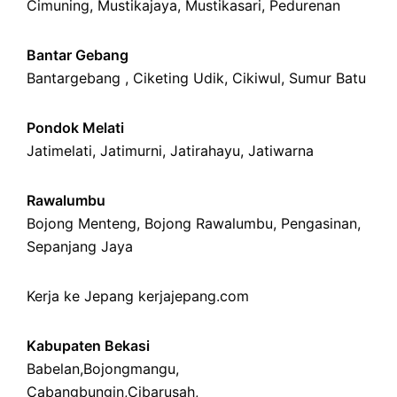
Cimuning
, Mustikajaya,
Mustikasari
,
Pedurenan
Bantar Gebang
Bantargebang ,
Ciketing Udik
,
Cikiwul
,
Sumur Batu
Pondok Melati
Jatimelati
,
Jatimurni
,
Jatirahayu
,
Jatiwarna
Rawalumbu
Bojong Menteng
,
Bojong Rawalumbu
,
Pengasinan
,
Sepanjang Jaya
Kerja ke Jepang
kerjajepang.com
Kabupaten Bekasi
Babelan
,
Bojongmangu
,
Cabangbungin
,
Cibarusah
,