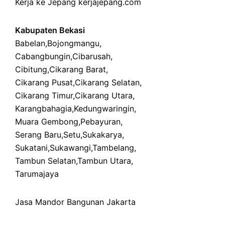
Kerja ke Jepang
kerjajepang.com
Kabupaten Bekasi
Babelan
,
Bojongmangu
,
Cabangbungin
,
Cibarusah
,
Cibitung
,
Cikarang Barat
,
Cikarang Pusat
,
Cikarang Selatan
,
Cikarang Timur
,
Cikarang Utara
,
Karangbahagia
,
Kedungwaringin
,
Muara Gembong
,
Pebayuran
,
Serang Baru
,
Setu
,
Sukakarya
,
Sukatani
,
Sukawangi
,
Tambelang
,
Tambun Selatan
,
Tambun Utara
,
Tarumajaya
Jasa Mandor Bangunan Jakarta