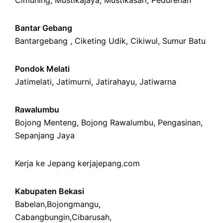
Cimuning
, Mustikajaya,
Mustikasari
,
Pedurenan
Bantar Gebang
Bantargebang ,
Ciketing Udik
,
Cikiwul
,
Sumur Batu
Pondok Melati
Jatimelati
,
Jatimurni
,
Jatirahayu
,
Jatiwarna
Rawalumbu
Bojong Menteng
,
Bojong Rawalumbu
,
Pengasinan
,
Sepanjang Jaya
Kerja ke Jepang
kerjajepang.com
Kabupaten Bekasi
Babelan
,
Bojongmangu
,
Cabangbungin
,
Cibarusah
,