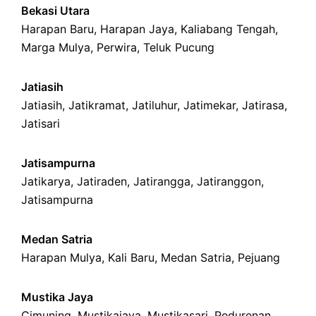
Bekasi Utara
Harapan Baru
,
Harapan Jaya
,
Kaliabang Tengah
,
Marga Mulya
,
Perwira
,
Teluk Pucung
Jatiasih
Jatiasih,
Jatikramat
,
Jatiluhur,
Jatimekar
,
Jatirasa
,
Jatisari
Jatisampurna
Jatikarya
,
Jatiraden
,
Jatirangga
,
Jatiranggon
,
Jatisampurna
Medan Satria
Harapan Mulya
,
Kali Baru
, Medan Satria,
Pejuang
Mustika Jaya
Cimuning
, Mustikajaya,
Mustikasari
,
Pedurenan