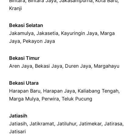
Bintara
,
Bintara Jaya
,
Jakasampurna
,
Kota Baru
,
Kranji
Bekasi Selatan
Jakamulya
,
Jakasetia
,
Kayuringin Jaya
,
Marga
Jaya
,
Pekayon Jaya
Bekasi Timur
Aren Jaya
,
Bekasi Jaya
,
Duren Jaya
,
Margahayu
Bekasi Utara
Harapan Baru
,
Harapan Jaya
,
Kaliabang Tengah
,
Marga Mulya
,
Perwira
,
Teluk Pucung
Jatiasih
Jatiasih,
Jatikramat
,
Jatiluhur,
Jatimekar
,
Jatirasa
,
Jatisari