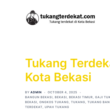
Skip
to
content
Tukang Terdeka
Kota Bekasi
BY
ADMIN
OCTOBER 4, 2025
BANGUN BEKASI
,
BEKASI
,
BEKASI TIMUR
,
GAJI TU
BEKASI
,
ONGKOS TUKANG
,
TUKANG
,
TUKANG BAN
TERDEKAT
,
UPAH TUKANG