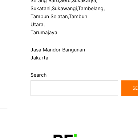
Serang Baru
,
Setu
,
Sukakarya
,
Sukatani
,
Sukawangi
,
Tambelang
,
Tambun Selatan
,
Tambun
Utara
,
Tarumajaya
Jasa Mandor Bangunan
Jakarta
Search
SE
bangunrumah7