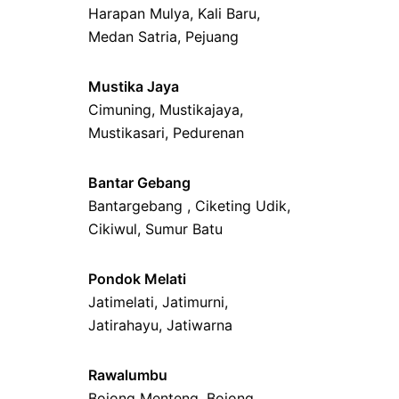
Harapan Mulya
,
Kali Baru
,
Medan Satria,
Pejuang
Mustika Jaya
Cimuning
, Mustikajaya,
Mustikasari
,
Pedurenan
Bantar Gebang
Bantargebang ,
Ciketing Udik
,
Cikiwul
,
Sumur Batu
Pondok Melati
Jatimelati
,
Jatimurni
,
Jatirahayu
,
Jatiwarna
Rawalumbu
Bojong Menteng
,
Bojong