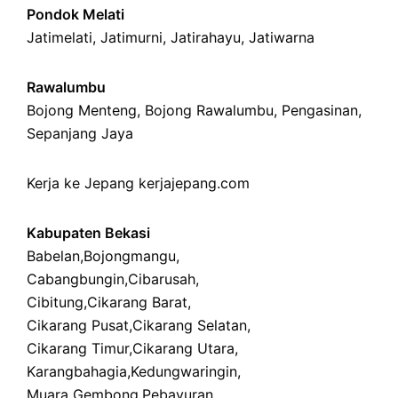
Pondok Melati
Jatimelati
,
Jatimurni
,
Jatirahayu
,
Jatiwarna
Rawalumbu
Bojong Menteng
,
Bojong Rawalumbu
,
Pengasinan
,
Sepanjang Jaya
Kerja ke Jepang
kerjajepang.com
Kabupaten Bekasi
Babelan
,
Bojongmangu
,
Cabangbungin
,
Cibarusah
,
Cibitung
,
Cikarang Barat
,
Cikarang Pusat
,
Cikarang Selatan
,
Cikarang Timur
,
Cikarang Utara
,
Karangbahagia
,
Kedungwaringin
,
Muara Gembong
,
Pebayuran
,