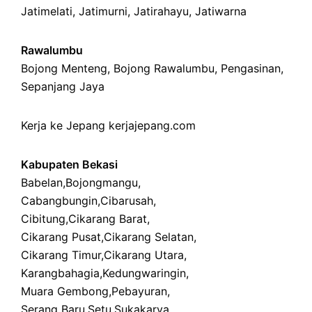
Jatimelati
,
Jatimurni
,
Jatirahayu
,
Jatiwarna
Rawalumbu
Bojong Menteng
,
Bojong Rawalumbu
,
Pengasinan
,
Sepanjang Jaya
Kerja ke Jepang
kerjajepang.com
Kabupaten Bekasi
Babelan
,
Bojongmangu
,
Cabangbungin
,
Cibarusah
,
Cibitung
,
Cikarang Barat
,
Cikarang Pusat
,
Cikarang Selatan
,
Cikarang Timur
,
Cikarang Utara
,
Karangbahagia
,
Kedungwaringin
,
Muara Gembong
,
Pebayuran
,
Serang Baru
,
Setu
,
Sukakarya
,