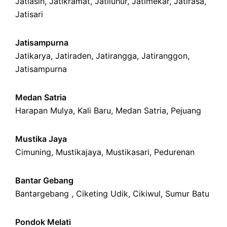
Jatiasih,
Jatikramat
,
Jatiluhur,
Jatimekar
,
Jatirasa
,
Jatisari
Jatisampurna
Jatikarya
,
Jatiraden
,
Jatirangga
,
Jatiranggon
,
Jatisampurna
Medan Satria
Harapan Mulya
,
Kali Baru
, Medan Satria,
Pejuang
Mustika Jaya
Cimuning
, Mustikajaya,
Mustikasari
,
Pedurenan
Bantar Gebang
Bantargebang ,
Ciketing Udik
,
Cikiwul
,
Sumur Batu
Pondok Melati