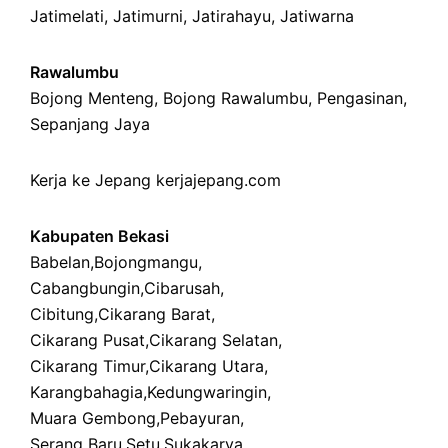
Jatimelati
,
Jatimurni
,
Jatirahayu
,
Jatiwarna
Rawalumbu
Bojong Menteng
,
Bojong Rawalumbu
,
Pengasinan
,
Sepanjang Jaya
Kerja ke Jepang
kerjajepang.com
Kabupaten Bekasi
Babelan
,
Bojongmangu
,
Cabangbungin
,
Cibarusah
,
Cibitung
,
Cikarang Barat
,
Cikarang Pusat
,
Cikarang Selatan
,
Cikarang Timur
,
Cikarang Utara
,
Karangbahagia
,
Kedungwaringin
,
Muara Gembong
,
Pebayuran
,
Serang Baru
,
Setu
,
Sukakarya
,