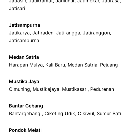
Jatiasih,
Jatikramat
,
Jatiluhur,
Jatimekar
,
Jatirasa
,
Jatisari
Jatisampurna
Jatikarya
,
Jatiraden
,
Jatirangga
,
Jatiranggon
,
Jatisampurna
Medan Satria
Harapan Mulya
,
Kali Baru
, Medan Satria,
Pejuang
Mustika Jaya
Cimuning
, Mustikajaya,
Mustikasari
,
Pedurenan
Bantar Gebang
Bantargebang ,
Ciketing Udik
,
Cikiwul
,
Sumur Batu
Pondok Melati