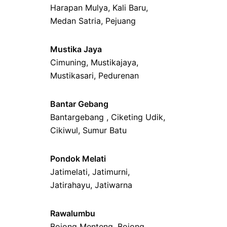
Harapan Mulya
,
Kali Baru
,
Medan Satria,
Pejuang
Mustika Jaya
Cimuning
, Mustikajaya,
Mustikasari
,
Pedurenan
Bantar Gebang
Bantargebang ,
Ciketing Udik
,
Cikiwul
,
Sumur Batu
Pondok Melati
Jatimelati
,
Jatimurni
,
Jatirahayu
,
Jatiwarna
Rawalumbu
Bojong Menteng
,
Bojong