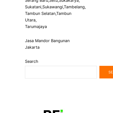
Serang Baru
,
Setu
,
Sukakarya
,
Sukatani
,
Sukawangi
,
Tambelang
,
Tambun Selatan
,
Tambun
Utara
,
Tarumajaya
Jasa Mandor Bangunan
Jakarta
Search
SE
bangunrumah7