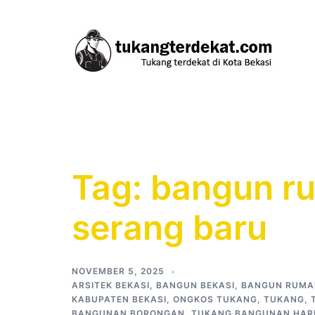
Skip
to
content
Tag:
bangun ru
serang baru
NOVEMBER 5, 2025
ARSITEK BEKASI
,
BANGUN BEKASI
,
BANGUN RUMA
KABUPATEN BEKASI
,
ONGKOS TUKANG
,
TUKANG
,
BANGUNAN BORONGAN
,
TUKANG BANGUNAN HAR