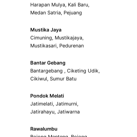
Harapan Mulya
,
Kali Baru
,
Medan Satria,
Pejuang
Mustika Jaya
Cimuning
, Mustikajaya,
Mustikasari
,
Pedurenan
Bantar Gebang
Bantargebang ,
Ciketing Udik
,
Cikiwul
,
Sumur Batu
Pondok Melati
Jatimelati
,
Jatimurni
,
Jatirahayu
,
Jatiwarna
Rawalumbu
Bojong Menteng
,
Bojong