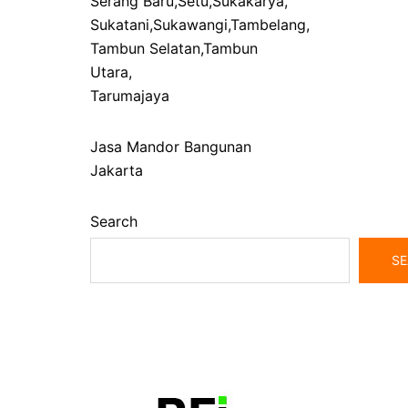
Serang Baru
,
Setu
,
Sukakarya
,
Sukatani
,
Sukawangi
,
Tambelang
,
Tambun Selatan
,
Tambun
Utara
,
Tarumajaya
Jasa Mandor Bangunan
Jakarta
Search
SE
bangunrumah7