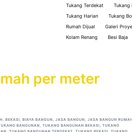
Tukang Terdekat
Tukang
Tukang Harian
Tukang Bo
Rumah Dijual
Galeri Proy
Kolam Renang
Besi Baja
mah per meter
H
,
BEKASI
,
BIAYA BANGUN
,
JASA BANGUN
,
JASA BANGUN RUMA
TUKANG BANGUNAN
,
TUKANG BANGUNAN BEKASI
,
TUKANG
IAN
,
TUKANG BANGUNAN TERDEKAT
,
TUKANG BEKASI
,
TUKANG