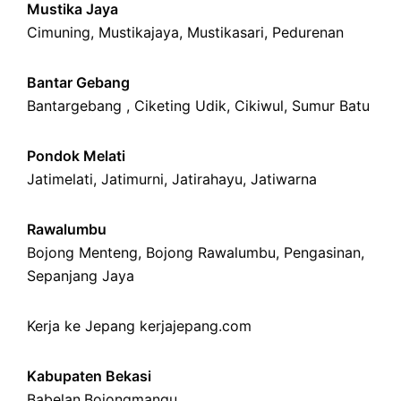
Mustika Jaya
Cimuning
, Mustikajaya,
Mustikasari
,
Pedurenan
Bantar Gebang
Bantargebang ,
Ciketing Udik
,
Cikiwul
,
Sumur Batu
Pondok Melati
Jatimelati
,
Jatimurni
,
Jatirahayu
,
Jatiwarna
Rawalumbu
Bojong Menteng
,
Bojong Rawalumbu
,
Pengasinan
,
Sepanjang Jaya
Kerja ke Jepang
kerjajepang.com
Kabupaten Bekasi
Babelan
,
Bojongmangu
,