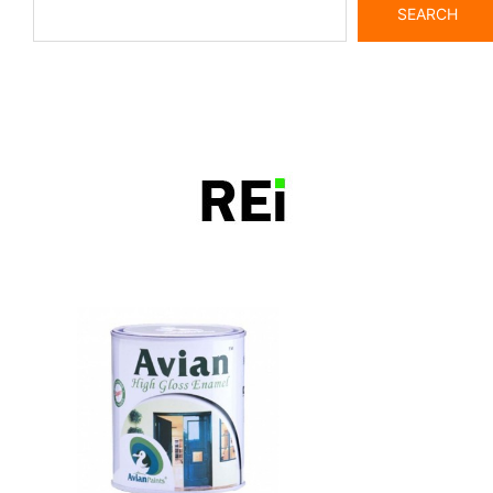
SEARCH
bangunrumah7