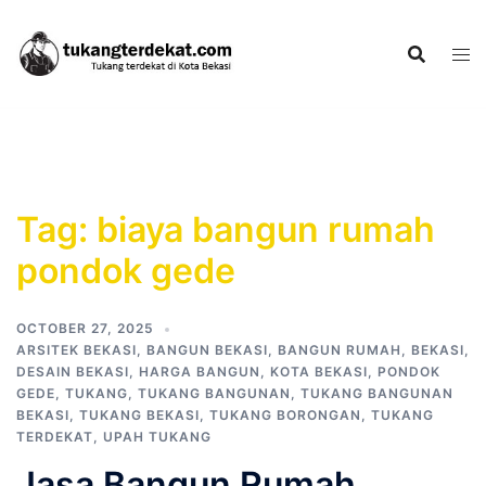
Skip
to
content
Tag:
biaya bangun rumah
pondok gede
OCTOBER 27, 2025
ARSITEK BEKASI
,
BANGUN BEKASI
,
BANGUN RUMAH
,
BEKASI
,
DESAIN BEKASI
,
HARGA BANGUN
,
KOTA BEKASI
,
PONDOK
GEDE
,
TUKANG
,
TUKANG BANGUNAN
,
TUKANG BANGUNAN
BEKASI
,
TUKANG BEKASI
,
TUKANG BORONGAN
,
TUKANG
TERDEKAT
,
UPAH TUKANG
Jasa Bangun Rumah