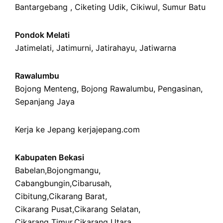
Bantargebang ,
Ciketing Udik
,
Cikiwul
,
Sumur Batu
Pondok Melati
Jatimelati
,
Jatimurni
,
Jatirahayu
,
Jatiwarna
Rawalumbu
Bojong Menteng
,
Bojong Rawalumbu
,
Pengasinan
,
Sepanjang Jaya
Kerja ke Jepang
kerjajepang.com
Kabupaten Bekasi
Babelan
,
Bojongmangu
,
Cabangbungin
,
Cibarusah
,
Cibitung
,
Cikarang Barat
,
Cikarang Pusat
,
Cikarang Selatan
,
Cikarang Timur
,
Cikarang Utara
,