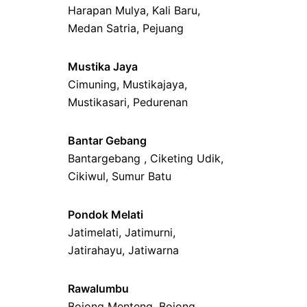
Harapan Mulya
,
Kali Baru
,
Medan Satria,
Pejuang
Mustika Jaya
Cimuning
, Mustikajaya,
Mustikasari
,
Pedurenan
Bantar Gebang
Bantargebang ,
Ciketing Udik
,
Cikiwul
,
Sumur Batu
Pondok Melati
Jatimelati
,
Jatimurni
,
Jatirahayu
,
Jatiwarna
Rawalumbu
Bojong Menteng
,
Bojong