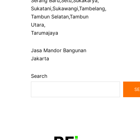
Serang Baru
,
Setu
,
Sukakarya
,
Sukatani
,
Sukawangi
,
Tambelang
,
Tambun Selatan
,
Tambun
Utara
,
Tarumajaya
Jasa Mandor Bangunan
Jakarta
Search
SE
bangunrumah7