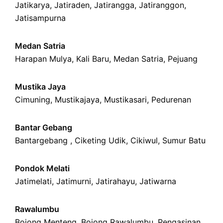
Jatikarya
,
Jatiraden
,
Jatirangga
,
Jatiranggon
,
Jatisampurna
Medan Satria
Harapan Mulya
,
Kali Baru
, Medan Satria,
Pejuang
Mustika Jaya
Cimuning
, Mustikajaya,
Mustikasari
,
Pedurenan
Bantar Gebang
Bantargebang ,
Ciketing Udik
,
Cikiwul
,
Sumur Batu
Pondok Melati
Jatimelati
,
Jatimurni
,
Jatirahayu
,
Jatiwarna
Rawalumbu
Bojong Menteng
,
Bojong Rawalumbu
,
Pengasinan
,